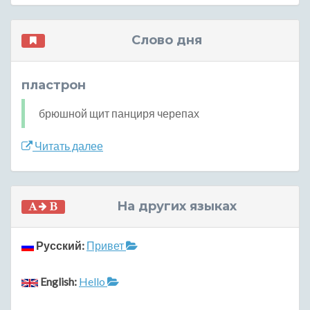
Слово дня
пластрон
брюшной щит панциря черепах
Читать далее
На других языках
Русский:
Привет
English:
Hello