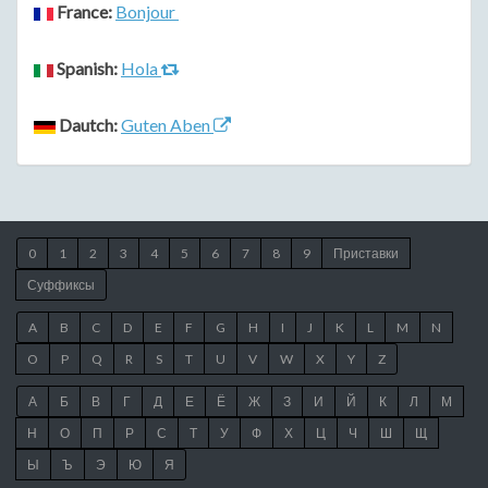
France:
Bonjour
Spanish:
Hola
Dautch:
Guten Aben
0
1
2
3
4
5
6
7
8
9
Приставки
Суффиксы
A
B
C
D
E
F
G
H
I
J
K
L
M
N
O
P
Q
R
S
T
U
V
W
X
Y
Z
А
Б
В
Г
Д
Е
Ё
Ж
З
И
Й
К
Л
М
Н
О
П
Р
С
Т
У
Ф
Х
Ц
Ч
Ш
Щ
Ы
Ъ
Э
Ю
Я