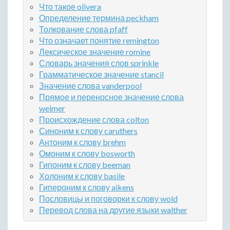
Что такое olivera
Определение термина peckham
Толкование слова pfaff
Что означает понятие remington
Лексическое значение romine
Словарь значения слов sprinkle
Грамматическое значение stancil
Значение слова vanderpool
Прямое и переносное значение слова
weimer
Происхождение слова colton
Синоним к слову caruthers
Антоним к слову brehm
Омоним к слову bosworth
Гипоним к слову beeman
Холоним к слову basile
Гипероним к слову aikens
Пословицы и поговорки к слову wold
Перевод слова на другие языки walther