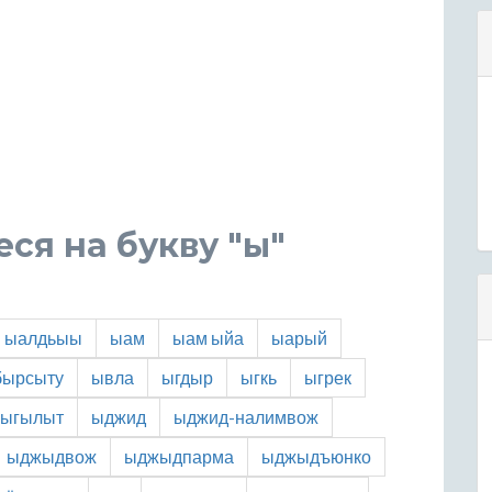
ся на букву "ы"
ыалдьыы
ыам
ыам ыйа
ыарый
бырсыту
ывла
ыгдыр
ыгкь
ыгрек
ыгылыт
ыджид
ыджид-налимвож
ыджыдвож
ыджыдпарма
ыджыдъюнко