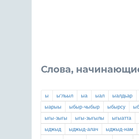
Слова, начинающие
ы
ы'льыл
ыа
ыал
ыалдьар
ыарыы
ыбыр-чыбыр
ыбырсу
ы
ыгы-зыгы
ыгы-зыгылы
ыгыатта
ыджыд
ыджыд-алач
ыджыд-нам