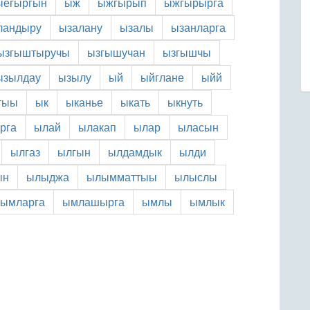
ыёгыргын
ыж
ыжгырып
ыжгырырга
ландыру
ызалану
ызалы
ызанларга
ызгыштыручы
ызгышучан
ызгышчы
ызылдау
ызылу
ый
ыйглане
ыйй
тыы
ык
ыканье
ыкать
ыкнуть
рга
ылай
ылакап
ылар
ыласын
ылгаз
ылгын
ылдамдык
ылди
ын
ылыджа
ылымматтыы
ылыслы
ымларга
ымлашырга
ымлы
ымлык