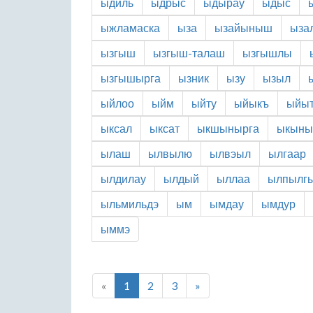
ыдиль
ыдрыс
ыдырау
ыдыс
ыжламаска
ыза
ызайыныш
ыза
ызгыш
ызгыш-талаш
ызгышлы
ызгышырга
ызник
ызу
ызыл
ыйлоо
ыйм
ыйту
ыйыкъ
ыйы
ыксал
ыксат
ыкшынырга
ыкыны
ылаш
ылвылю
ылвэыл
ылгаар
ылдилау
ылдый
ыллаа
ылпылг
ыльмильдэ
ым
ымдау
ымдур
ыммэ
«
1
2
3
»