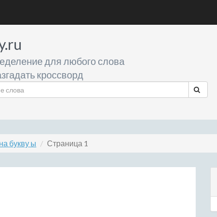
y.ru
еделение для любого слова
згадать кроссворд
на букву ы
Страница 1