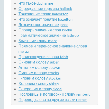
Что такое ducharme
Определение термина hallock
Толкование слова halvorson
Что означает понятие hazelton
Лексическое значение jonas
Словарь значения слов koehn
Грамматическое значение lathrop
Значение слова maze
Прямое и переносное значение слова
meraz
Происхождение слова tabb
Синоним к слову suber
Антоним к слову strawn
Омоним к слову stocks
Гипоним к слову stocker
Холоним к слову shirey
Гипероним к слову riedel
Пословицы и поговорки к слову rembert
Перевод слова на другие языки reimer