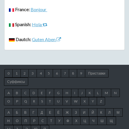
France:
Bonjour
Spanish:
Hola
Dautch:
Guten Aben
0
1
2
3
4
5
6
7
8
9
Приставки
Суффиксы
A
B
C
D
E
F
G
H
I
J
K
L
M
N
O
P
Q
R
S
T
U
V
W
X
Y
Z
А
Б
В
Г
Д
Е
Ё
Ж
З
И
Й
К
Л
М
Н
О
П
Р
С
Т
У
Ф
Х
Ц
Ч
Ш
Щ