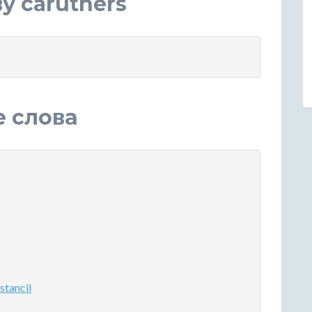
у caruthers
е слова
tancil