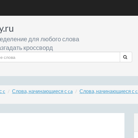
y.ru
еделение для любого слова
згадать кроссворд
с c
Слова, начинающиеся с ca
Слова, начинающиеся с c