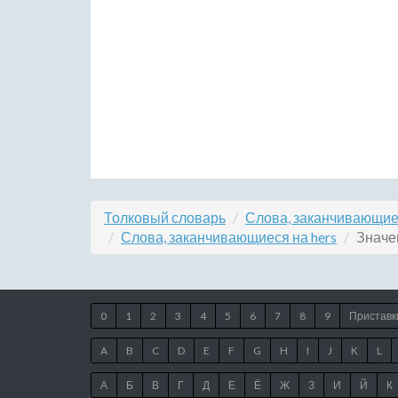
Толковый словарь
Слова, заканчивающиес
Слова, заканчивающиеся на hers
Значен
0
1
2
3
4
5
6
7
8
9
Приставк
A
B
C
D
E
F
G
H
I
J
K
L
А
Б
В
Г
Д
Е
Ё
Ж
З
И
Й
К