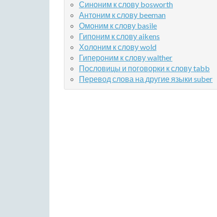
Синоним к слову bosworth
Антоним к слову beeman
Омоним к слову basile
Гипоним к слову aikens
Холоним к слову wold
Гипероним к слову walther
Пословицы и поговорки к слову tabb
Перевод слова на другие языки suber