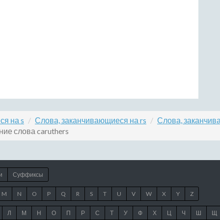
я на s
Слова, заканчивающиеся на rs
Слова, заканчив
ие слова caruthers
и
Суффиксы
M
N
O
P
Q
R
S
T
U
V
W
X
Y
Z
Л
М
Н
О
П
Р
С
Т
У
Ф
Х
Ц
Ч
Ш
Щ