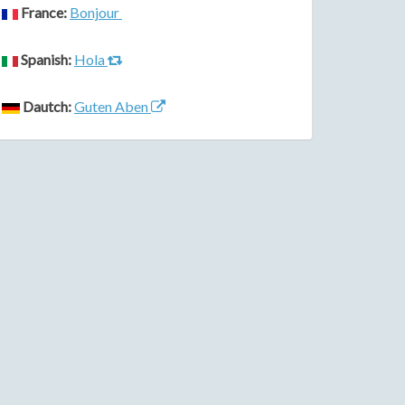
France:
Bonjour
Spanish:
Hola
Dautch:
Guten Aben