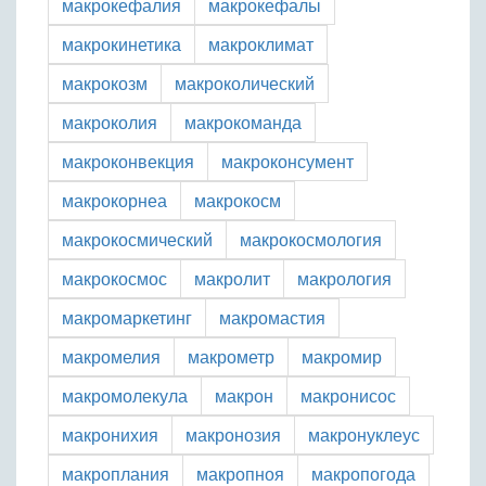
макрокефалия
макрокефалы
макрокинетика
макроклимат
макрокозм
макроколический
макроколия
макрокоманда
макроконвекция
макроконсумент
макрокорнеа
макрокосм
макрокосмический
макрокосмология
макрокосмос
макролит
макрология
макромаркетинг
макромастия
макромелия
макрометр
макромир
макромолекула
макрон
макронисос
макронихия
макронозия
макронуклеус
макроплания
макропноя
макропогода