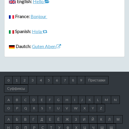
English:
Hello
France:
Bonjour
Spanish:
Hola
Dautch:
Guten Aben
0
1
2
3
4
5
6
7
8
9
Приставки
Суффиксы
A
B
C
D
E
F
G
H
I
J
K
L
M
N
O
P
Q
R
S
T
U
V
W
X
Y
Z
А
Б
В
Г
Д
Е
Ё
Ж
З
И
Й
К
Л
М
Н
О
П
Р
С
Т
У
Ф
Х
Ц
Ч
Ш
Щ