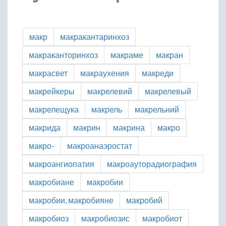
макр
макракантаринхоз
макраканторинхоз
макраме
макран
макрасвет
макраухения
макреди
макрейкеры
макрелевий
макрелевый
макрелещука
макрель
макрельний
макрида
макрин
макрина
макро
макро-
макроанаэростат
макроангиопатия
макроауторадиография
макробиане
макробии
макробии, макробияне
макробий
макробиоз
макробиозис
макробиот