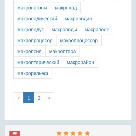
макропогоны
макропод
макроподический
макроподия
макроподус
макроподы
макрополе
макропроцесор
макропроцессор
макропсия
макроптера
макроптерический
макрорайон
макрорельеф
«
1
2
»