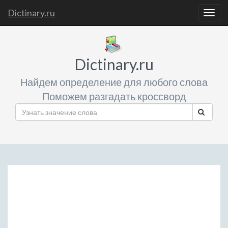
Dictinary.ru
Togg
navig
Dictinary.ru
Найдем определение для любого слова
Поможем разгадать кроссворд