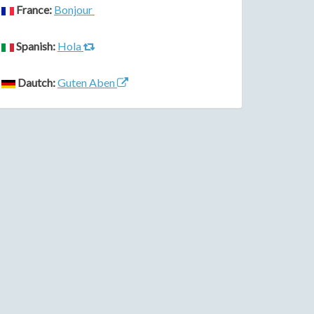
France:
Bonjour
Spanish:
Hola
Dautch:
Guten Aben