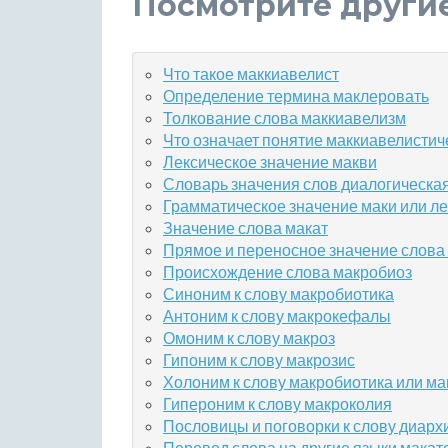
Посмотрите други
Что такое маккиавелист
Определение термина маклеровать
Толкование слова маккиавелизм
Что означает понятие маккиавелистич
Лексическое значение макви
Словарь значения слов диалогическа
Грамматическое значение маки или л
Значение слова макат
Прямое и переносное значение слова
Происхождение слова макробиоз
Синоним к слову макробиотика
Антоним к слову макрокефалы
Омоним к слову макроз
Гипоним к слову макрозис
Холоним к слову макробиотика или м
Гипероним к слову макроколия
Пословицы и поговорки к слову диарх
Перевод слова на другие языки макат