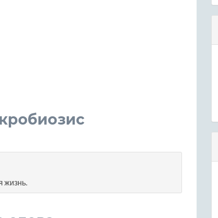
акробиозис
я жизнь.