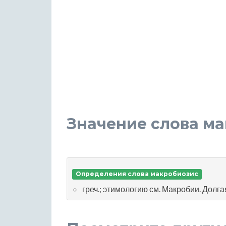
Значение слова м
Определения слова макробиозис
греч.; этимологию см. Макробии. Долга