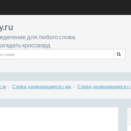
y.ru
еделение для любого слова
згадать кроссворд
с м
Слова, начинающиеся с ма
Слова, начинающиеся с