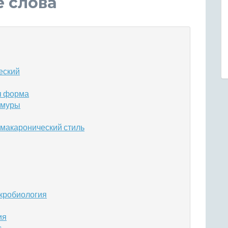
е слова
еский
я форма
емуры
 макаронический стиль
акробиология
ия
с