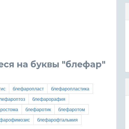
ся на буквы "блефар"
тис
блефаропласт
блефаропластика
лефароптоз
блефарорафия
ростома
блефаротик
блефаротом
ефарофимозис
блефарофтальмия