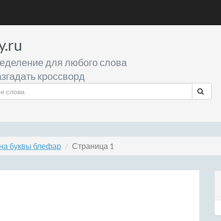
y.ru
еделение для любого слова
згадать кроссворд
на буквы блефар
Страница 1