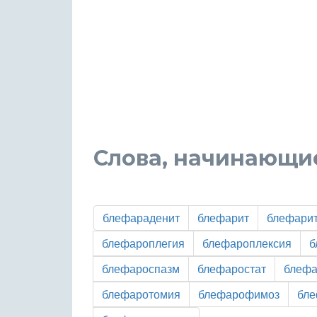
Слова, начинающие
блефараденит
блефарит
блефари
блефароплегия
блефароплексия
б
блефароспазм
блефаростат
блефа
блефаротомия
блефарофимоз
бл