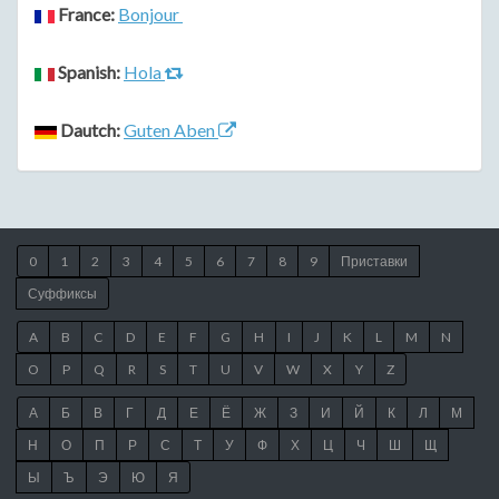
France:
Bonjour
Spanish:
Hola
Dautch:
Guten Aben
0
1
2
3
4
5
6
7
8
9
Приставки
Суффиксы
A
B
C
D
E
F
G
H
I
J
K
L
M
N
O
P
Q
R
S
T
U
V
W
X
Y
Z
А
Б
В
Г
Д
Е
Ё
Ж
З
И
Й
К
Л
М
Н
О
П
Р
С
Т
У
Ф
Х
Ц
Ч
Ш
Щ
Ы
Ъ
Э
Ю
Я