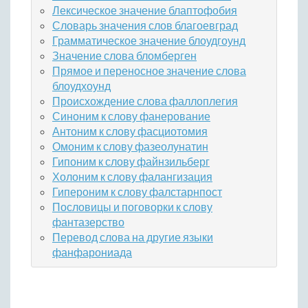
Лексическое значение блаптофобия
Словарь значения слов благоевград
Грамматическое значение блоудгоунд
Значение слова бломберген
Прямое и переносное значение слова
блоудхоунд
Происхождение слова фаллоплегия
Синоним к слову фанерование
Антоним к слову фасциотомия
Омоним к слову фазеолунатин
Гипоним к слову файнзильберг
Холоним к слову фалангизация
Гипероним к слову фалстарнпост
Пословицы и поговорки к слову
фантазерство
Перевод слова на другие языки
фанфарониада