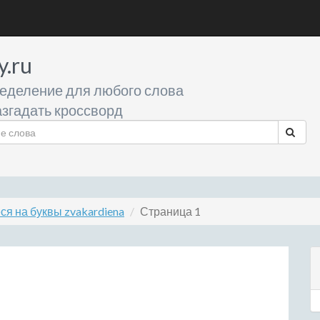
y.ru
еделение для любого слова
згадать кроссворд
я на буквы zvakardiena
Страница 1