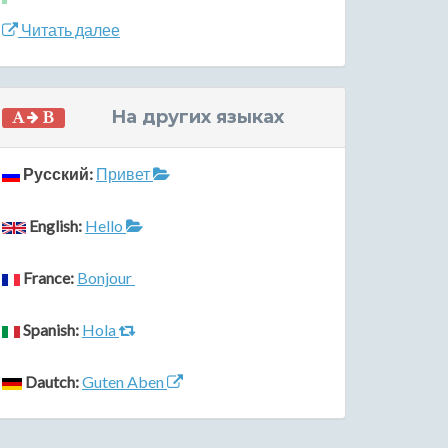
Читать далее
На других языках
Русский:
Привет
English:
Hello
France:
Bonjour
Spanish:
Hola
Dautch:
Guten Aben