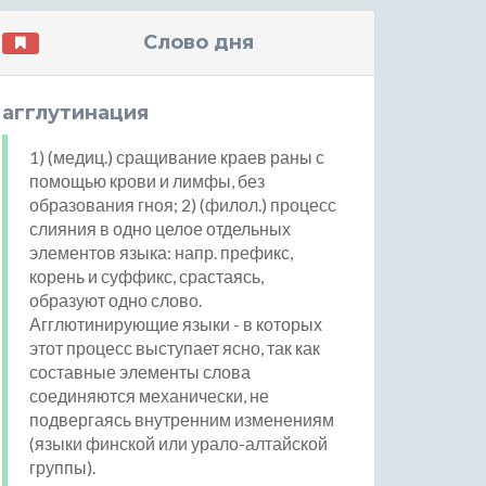
Слово дня
агглутинация
1) (медиц.) сращивание краев раны с
помощью крови и лимфы, без
образования гноя; 2) (филол.) процесс
слияния в одно целое отдельных
элементов языка: напр. префикс,
корень и суффикс, срастаясь,
образуют одно слово.
Агглютинирующие языки - в которых
этот процесс выступает ясно, так как
составные элементы слова
соединяются механически, не
подвергаясь внутренним изменениям
(языки финской или урало-алтайской
группы).