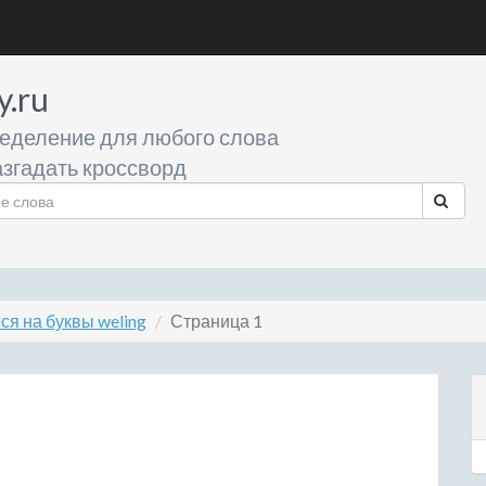
y.ru
еделение для любого слова
згадать кроссворд
я на буквы weling
Страница 1