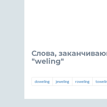
Слова, заканчиваю
"weling"
doweling
jeweling
roweling
toweli