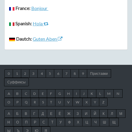
France:
Bonjour
Spanish:
Hola
Dautch:
Guten Aben
0
1
2
3
4
5
6
7
8
9
Приставки
Суффиксы
A
B
C
D
E
F
G
H
I
J
K
L
M
N
O
P
Q
R
S
T
U
V
W
X
Y
Z
А
Б
В
Г
Д
Е
Ё
Ж
З
И
Й
К
Л
М
Н
О
П
Р
С
Т
У
Ф
Х
Ц
Ч
Ш
Щ
Ы
Ъ
Э
Ю
Я