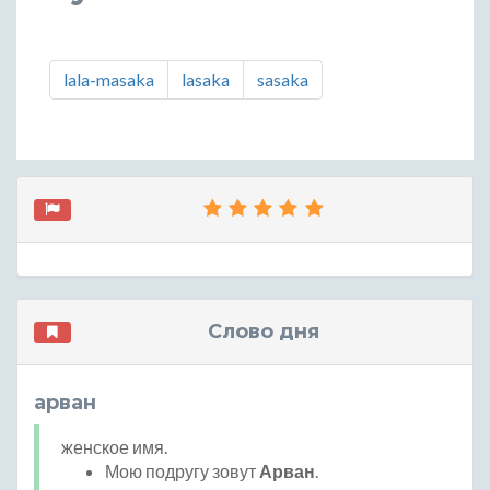
lala-masaka
lasaka
sasaka
Слово дня
арван
женское имя.
Мою подругу зовут
Арван
.