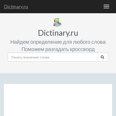
Dictinary.ru
Togg
navig
Dictinary.ru
Найдем определение для любого слова
Поможем разгадать кроссворд