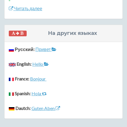
Читать далее
На других языках
Русский:
Привет
English:
Hello
France:
Bonjour
Spanish:
Hola
Dautch:
Guten Aben