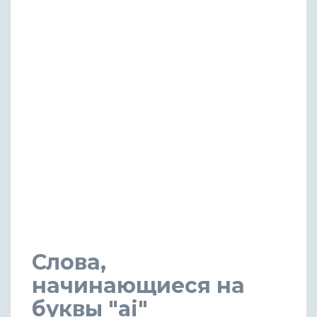
Слова,
начинающиеся на
буквы "ai"