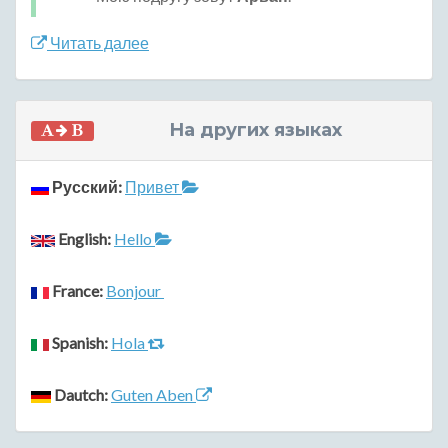
Читать далее
На других языках
Русский:
Привет
English:
Hello
France:
Bonjour
Spanish:
Hola
Dautch:
Guten Aben