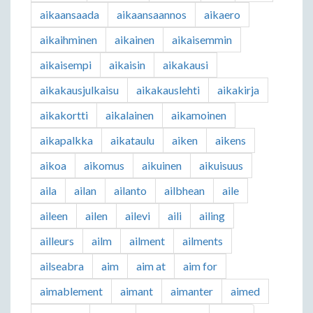
aikaansaada
aikaansaannos
aikaero
aikaihminen
aikainen
aikaisemmin
aikaisempi
aikaisin
aikakausi
aikakausjulkaisu
aikakauslehti
aikakirja
aikakortti
aikalainen
aikamoinen
aikapalkka
aikataulu
aiken
aikens
aikoa
aikomus
aikuinen
aikuisuus
aila
ailan
ailanto
ailbhean
aile
aileen
ailen
ailevi
aili
ailing
ailleurs
ailm
ailment
ailments
ailseabra
aim
aim at
aim for
aimablement
aimant
aimanter
aimed