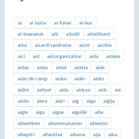
ai
ai-buba
ai-funan
ai-hun
ai-knananuk
aib
aibidil
aibidileach
aibu
aicardi syndrome
aicht
aichtie
aici
aid
aid organization
aida
aidake
aidan
aidas
aidat
aidata
aide
aide-de-camp
aiden
aider
aides
aidini
aidiyet
aido
aidoso
aids
aie
aiello
aiere
aieri
aig
aiga
aigija
aigle
aigu
aigue
aiguille
aihe
aiheellinen
aiheenmukainen
aiheeton
aihepiiri
aiheuttaa
aihuma
aija
aika