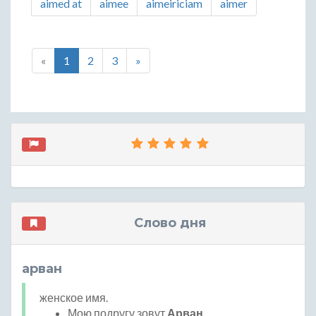
aimed at
aimee
aimeiriciam
aimer
«
1
2
3
»
Слово дня
арван
женское имя.
Мою подругу зовут
Арван
.