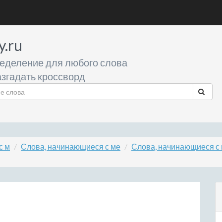
y.ru
еделение для любого слова
згадать кроссворд
с м
Слова, начинающиеся с ме
Слова, начинающиеся с