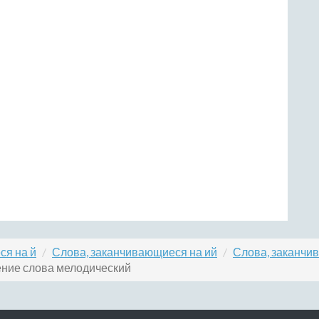
ся на й
Слова, заканчивающиеся на ий
Слова, заканчи
ние слова мелодический