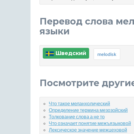
Перевод слова ме
языки
Шведский
melodisk
Посмотрите други
Что такое меланхолический
Определение термина мезозойский
Толкование слова а не то
Что означает понятие межъязыковой
Лексическое значение межцеховой