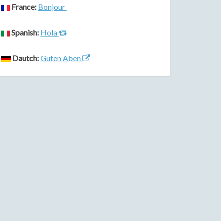
France:
Bonjour
Spanish:
Hola
Dautch:
Guten Aben