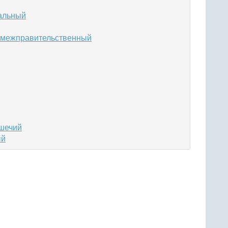
альный
а межправительственный
ушечий
ый