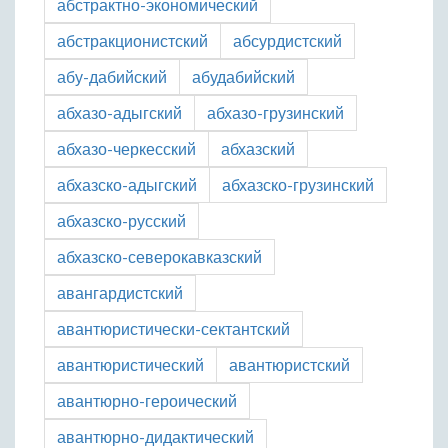
абстрактно-экономический
абстракционистский
абсурдистский
абу-дабийский
абудабийский
абхазо-адыгский
абхазо-грузинский
абхазо-черкесский
абхазский
абхазско-адыгский
абхазско-грузинский
абхазско-русский
абхазско-северокавказский
авангардистский
авантюристически-сектантский
авантюристический
авантюристский
авантюрно-героический
авантюрно-дидактический