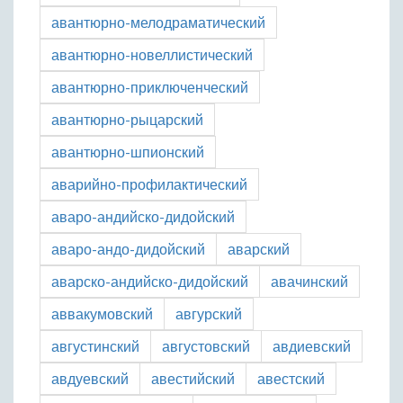
авантюрно-мелодраматический
авантюрно-новеллистический
авантюрно-приключенческий
авантюрно-рыцарский
авантюрно-шпионский
аварийно-профилактический
аваро-андийско-дидойский
аваро-андо-дидойский
аварский
аварско-андийско-дидойский
авачинский
аввакумовский
авгурский
августинский
августовский
авдиевский
авдуевский
авестийский
авестский