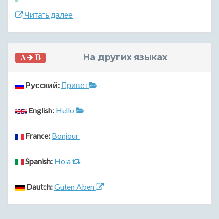
Читать далее
На других языках
Русский:
Привет
English:
Hello
France:
Bonjour
Spanish:
Hola
Dautch:
Guten Aben