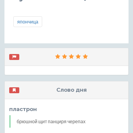
япончица
Слово дня
пластрон
брюшной щит панциря черепах