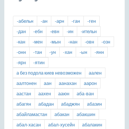
-абельн
-ан
-арн
-ган
-ген
-дан
-ебн
-евн
-ин
-ительн
-кан
-мен
-мын
-нан
-овн
-озн
-онн
-тан
-ун
-хан
-ын
-янн
-ярн
-ятин
а без подола киев невозможен
аален
аалтонен
аан
аанахан
аарон
аастан
аахен
ааюн
аба-ван
абагян
абадан
абаджян
абазин
абайламастан
абакан
абакшин
абал-хасан
абал-хусейн
абалакин