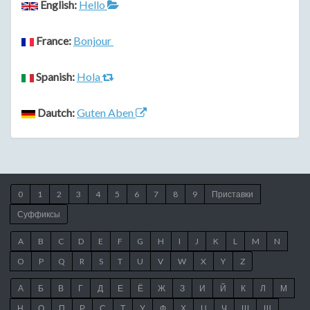
English:
Hello
France:
Bonjour
Spanish:
Hola
Dautch:
Guten Aben
0
1
2
3
4
5
6
7
8
9
Приставки
Суффиксы
A
B
C
D
E
F
G
H
I
J
K
L
M
N
O
P
Q
R
S
T
U
V
W
X
Y
Z
А
Б
В
Г
Д
Е
Ё
Ж
З
И
Й
К
Л
М
Н
О
П
Р
С
Т
У
Ф
Х
Ц
Ч
Ш
Щ