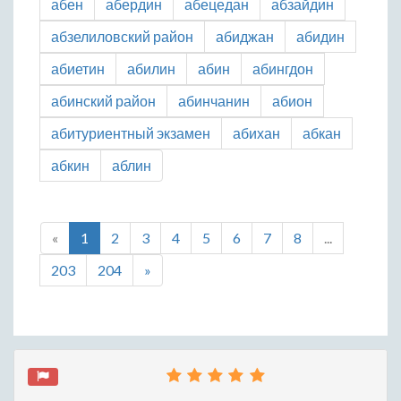
абен
абердин
абецедан
абзайдин
абзелиловский район
абиджан
абидин
абиетин
абилин
абин
абингдон
абинский район
абинчанин
абион
абитуриентный экзамен
абихан
абкан
абкин
аблин
«
1
2
3
4
5
6
7
8
...
203
204
»