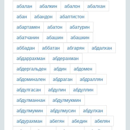
абалан
абалкин
абалон
абалхан
абан
абандон
абаптистон
абартамен
абатон
абатурин
абатчанин
абашин
абашкин
аббадан
аббатан
абгарян
абдалхан
абдаррахман
абдерахман
абдергальден
абдин
абдомен
абдоминален
абдраган
абдраллян
абдулгасан
абдулин
абдуллин
абдулманнан
абдулмукмин
абдулмумин
абдулмусин
абдулхан
абдурахман
абегян
абедин
абелян