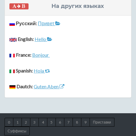
На других языках
Русский:
Привет
English:
Hello
France:
Bonjour
Spanish:
Hola
Dautch:
Guten Aben
0
1
2
3
4
5
6
7
8
9
Приставки
Суффиксы