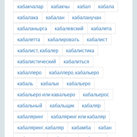
кабакчалар
кабакчы
кабал
кабала
кабалака
кабалан
кабаланучан
кабаланырга
кабалевский
кабалета
кабалетта
кабалировать
кабалист
кабалист, кабалер
кабалистика
кабалистический
кабалиться
кабаллеро
кабаллеро, кабальеро
кабаль
кабалье
кабальеро
кабальеро или кавальеро
кабальерос
кабальный
кабальщик
кабаляр
кабаляринг
кабаляринг или кабаляр
кабаляринг, кабаляр
кабамба
кабан