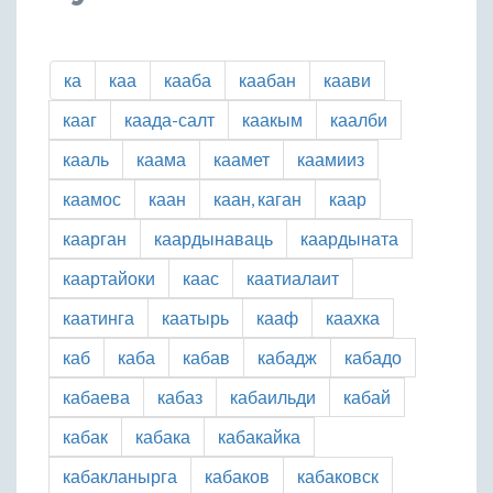
ка
каа
кааба
каабан
каави
кааг
каада-салт
каакым
каалби
кааль
каама
каамет
каамииз
каамос
каан
каан, каган
каар
каарган
каардынаваць
каардыната
каартайоки
каас
каатиалаит
каатинга
каатырь
кааф
каахка
каб
каба
кабав
кабадж
кабадо
кабаева
кабаз
кабаильди
кабай
кабак
кабака
кабакайка
кабакланырга
кабаков
кабаковск