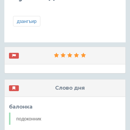
дзангъир
Слово дня
балонка
подоконник