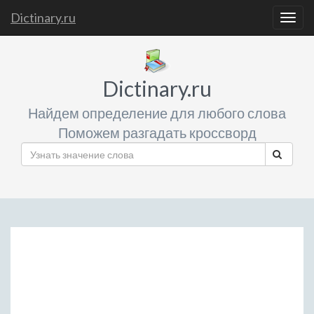
Dictinary.ru
Togg
navig
Dictinary.ru
Найдем определение для любого слова
Поможем разгадать кроссворд