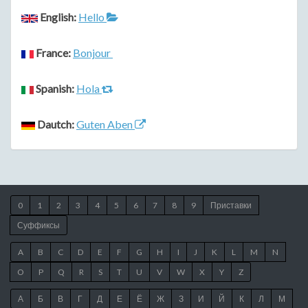
English:
Hello
France:
Bonjour
Spanish:
Hola
Dautch:
Guten Aben
0
1
2
3
4
5
6
7
8
9
Приставки
Суффиксы
A
B
C
D
E
F
G
H
I
J
K
L
M
N
O
P
Q
R
S
T
U
V
W
X
Y
Z
А
Б
В
Г
Д
Е
Ё
Ж
З
И
Й
К
Л
М