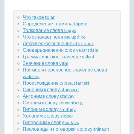
Что такое tolar
Определение термина topete
Толкование слова triggs
Что означает понятие updike
Лексическое значение utterback
Словарь значения слов vanarsdale
Грамматическое значение villani
Значение слова vital
Прямое и переносное значение слова
waldrep
Происхождение слова starrett
Синоним к слову stannard
Антоним к слову stalvey
Омоним к слову sonnenberg
Гипоним к слову smithey
Холоним к слову sieber
Гипероним к слову sickles
Пословицы и поговорки к слову shinault