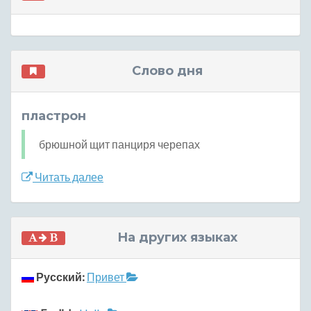
Слово дня
пластрон
брюшной щит панциря черепах
Читать далее
На других языках
Русский:
Привет