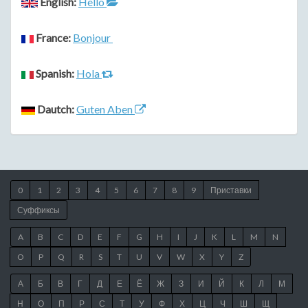
English:
Hello
France:
Bonjour
Spanish:
Hola
Dautch:
Guten Aben
0
1
2
3
4
5
6
7
8
9
Приставки
Суффиксы
A
B
C
D
E
F
G
H
I
J
K
L
M
N
O
P
Q
R
S
T
U
V
W
X
Y
Z
А
Б
В
Г
Д
Е
Ё
Ж
З
И
Й
К
Л
М
Н
О
П
Р
С
Т
У
Ф
Х
Ц
Ч
Ш
Щ