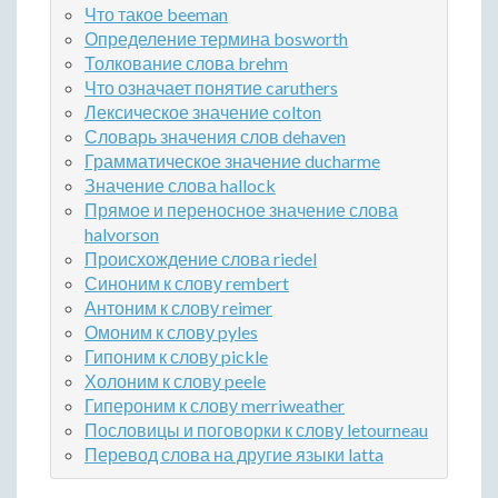
Что такое beeman
Определение термина bosworth
Толкование слова brehm
Что означает понятие caruthers
Лексическое значение colton
Словарь значения слов dehaven
Грамматическое значение ducharme
Значение слова hallock
Прямое и переносное значение слова
halvorson
Происхождение слова riedel
Синоним к слову rembert
Антоним к слову reimer
Омоним к слову pyles
Гипоним к слову pickle
Холоним к слову peele
Гипероним к слову merriweather
Пословицы и поговорки к слову letourneau
Перевод слова на другие языки latta