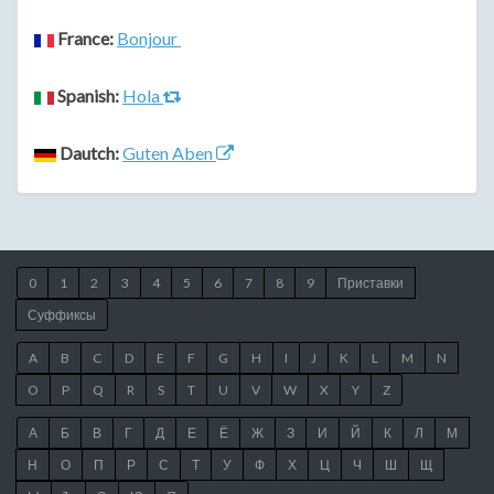
France:
Bonjour
Spanish:
Hola
Dautch:
Guten Aben
0
1
2
3
4
5
6
7
8
9
Приставки
Суффиксы
A
B
C
D
E
F
G
H
I
J
K
L
M
N
O
P
Q
R
S
T
U
V
W
X
Y
Z
А
Б
В
Г
Д
Е
Ё
Ж
З
И
Й
К
Л
М
Н
О
П
Р
С
Т
У
Ф
Х
Ц
Ч
Ш
Щ