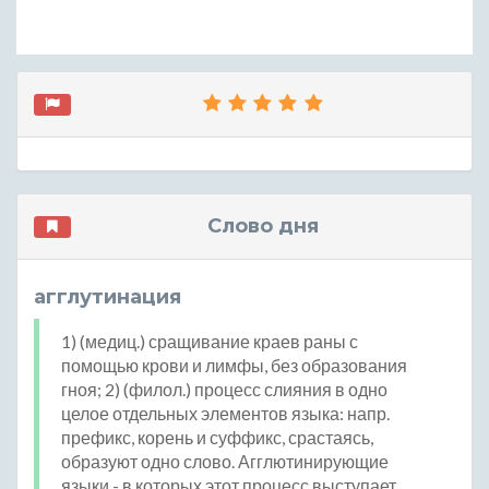
Слово дня
агглутинация
1) (медиц.) сращивание краев раны с
помощью крови и лимфы, без образования
гноя; 2) (филол.) процесс слияния в одно
целое отдельных элементов языка: напр.
префикс, корень и суффикс, срастаясь,
образуют одно слово. Агглютинирующие
языки - в которых этот процесс выступает