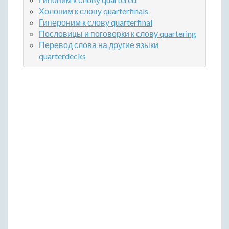
Холоним к слову quarterfinals
Гипероним к слову quarterfinal
Пословицы и поговорки к слову quartering
Перевод слова на другие языки
quarterdecks