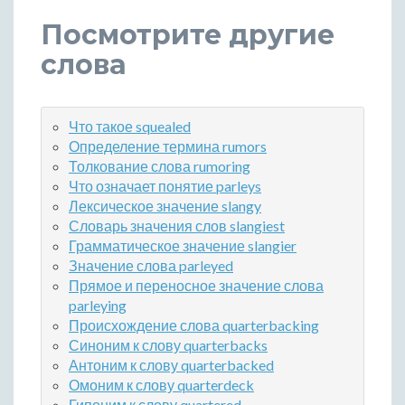
Посмотрите другие
слова
Что такое squealed
Определение термина rumors
Толкование слова rumoring
Что означает понятие parleys
Лексическое значение slangy
Словарь значения слов slangiest
Грамматическое значение slangier
Значение слова parleyed
Прямое и переносное значение слова
parleying
Происхождение слова quarterbacking
Синоним к слову quarterbacks
Антоним к слову quarterbacked
Омоним к слову quarterdeck
Гипоним к слову quartered