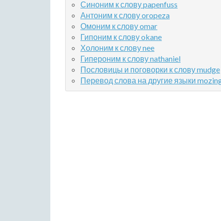
Синоним к слову papenfuss
Антоним к слову oropeza
Омоним к слову omar
Гипоним к слову okane
Холоним к слову nee
Гипероним к слову nathaniel
Пословицы и поговорки к слову mudge
Перевод слова на другие языки mozin