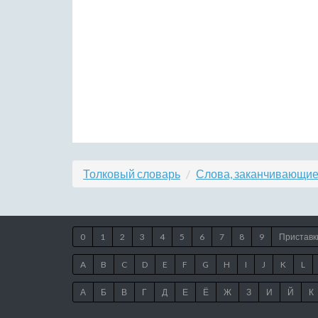
Толковый словарь
Слова, заканчивающие
0
1
2
3
4
5
6
7
8
9
Приставк
A
B
C
D
E
F
G
H
I
J
K
L
А
Б
В
Г
Д
Е
Ё
Ж
З
И
Й
К