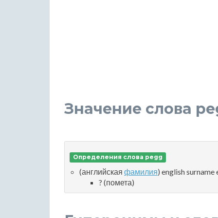
Значение слова pe
Определения слова pegg
(английская
фамилия
) english surname
? (помета)