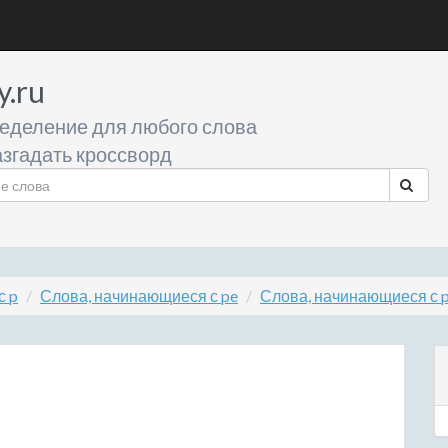
y.ru
еделение для любого слова
згадать кроссворд
с p
Слова, начинающиеся с pe
Слова, начинающиеся с 