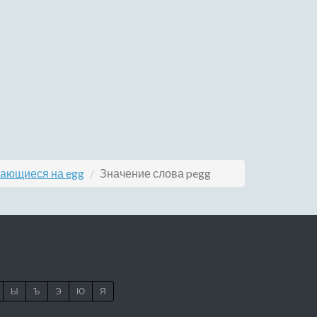
вающиеся на egg
Значение слова pegg
Ы
Ъ
Э
Ю
Я