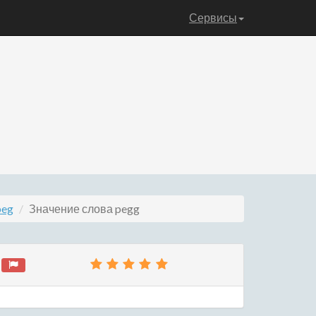
Сервисы
peg
Значение слова pegg