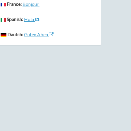
France:
Bonjour
Spanish:
Hola
Dautch:
Guten Aben