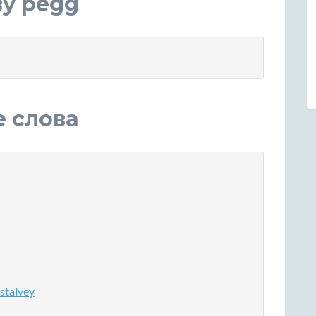
ву pegg
е слова
stalvey