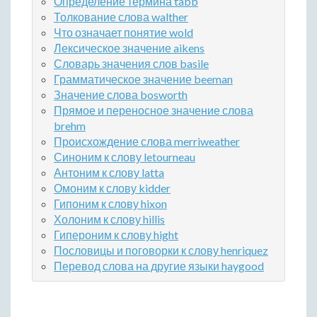
Определение термина tabb
Толкование слова walther
Что означает понятие wold
Лексическое значение aikens
Словарь значения слов basile
Грамматическое значение beeman
Значение слова bosworth
Прямое и переносное значение слова
brehm
Происхождение слова merriweather
Синоним к слову letourneau
Антоним к слову latta
Омоним к слову kidder
Гипоним к слову hixon
Холоним к слову hillis
Гипероним к слову hight
Пословицы и поговорки к слову henriquez
Перевод слова на другие языки haygood