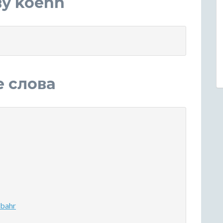
у koehn
е слова
bahr