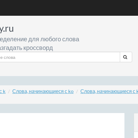
y.ru
еделение для любого слова
згадать кроссворд
с k
Слова, начинающиеся с ko
Слова, начинающиеся с 