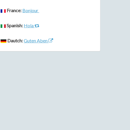
France:
Bonjour
Spanish:
Hola
Dautch:
Guten Aben