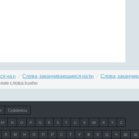
ся на n
Слова, заканчивающиеся на hn
Слова, заканчив
ние слова koehn
и
Суффиксы
M
N
O
P
Q
R
S
T
U
V
W
X
Y
Z
Л
М
Н
О
П
Р
С
Т
У
Ф
Х
Ц
Ч
Ш
Щ