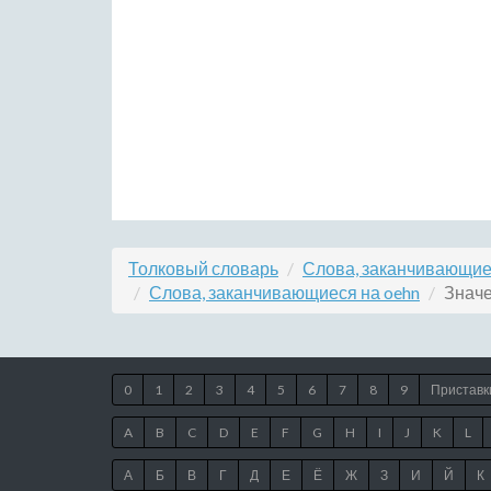
Толковый словарь
Слова, заканчивающие
Слова, заканчивающиеся на oehn
Значе
0
1
2
3
4
5
6
7
8
9
Приставк
A
B
C
D
E
F
G
H
I
J
K
L
А
Б
В
Г
Д
Е
Ё
Ж
З
И
Й
К