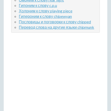
Гипоним к слову c.p.u
Холоним к слову playing piece
Гипероним к слову chipewyan
Пословицы и поговорки к слову chipped
Перевод слова на другие языки chipmunk