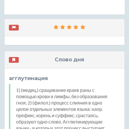
Слово дня
агглутинация
1) (медиц.) сращивание краев раны с
помощью крови и лимфы, без образования
гноя; 2) (филол.) процесс слияния в одно
целое отдельных элементов языка: напр.
префикс, корень и суффикс, срастаясь,
образуют одно слово. Агглютинирующие
языки - в которых этот процесс выступает