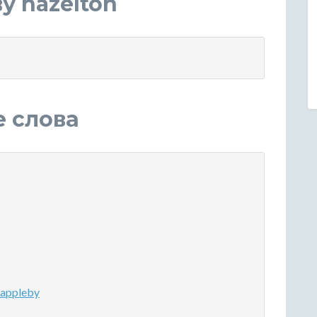
у hazelton
е слова
appleby