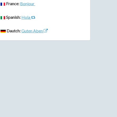
France:
Bonjour
Spanish:
Hola
Dautch:
Guten Aben