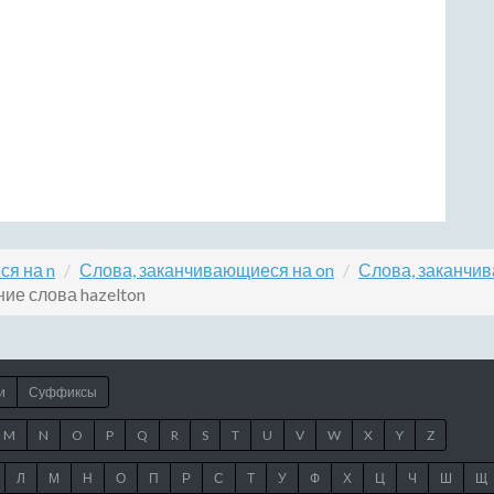
ся на n
Слова, заканчивающиеся на on
Слова, заканчив
ие слова hazelton
и
Суффиксы
M
N
O
P
Q
R
S
T
U
V
W
X
Y
Z
Л
М
Н
О
П
Р
С
Т
У
Ф
Х
Ц
Ч
Ш
Щ