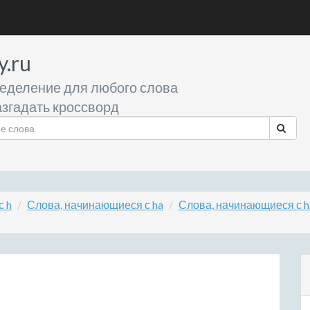
y.ru
еделение для любого слова
згадать кроссворд
с h
Слова, начинающиеся с ha
Слова, начинающиеся с h