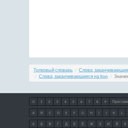
Толковый словарь
Слова, заканчивающие
Слова, заканчивающиеся на lton
Значен
0
1
2
3
4
5
6
7
8
9
Приставк
A
B
C
D
E
F
G
H
I
J
K
L
А
Б
В
Г
Д
Е
Ё
Ж
З
И
Й
К