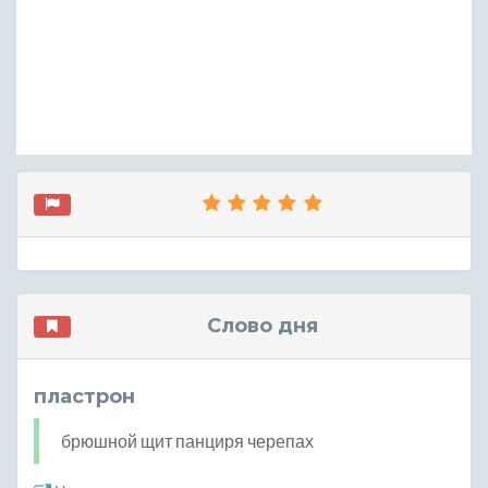
Слово дня
пластрон
брюшной щит панциря черепах