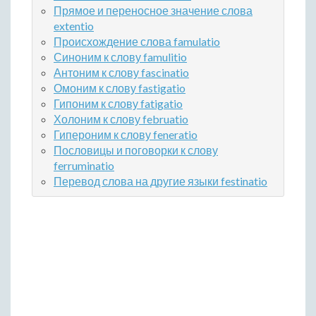
Прямое и переносное значение слова
extentio
Происхождение слова famulatio
Синоним к слову famulitio
Антоним к слову fascinatio
Омоним к слову fastigatio
Гипоним к слову fatigatio
Холоним к слову februatio
Гипероним к слову feneratio
Пословицы и поговорки к слову
ferruminatio
Перевод слова на другие языки festinatio