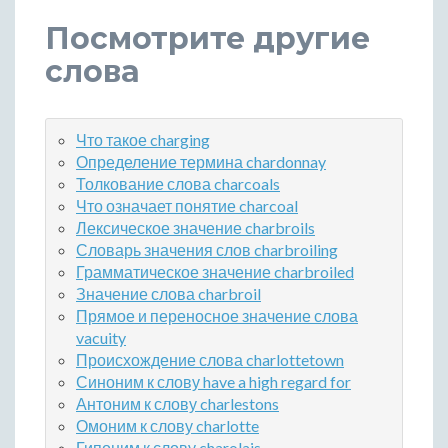
Посмотрите другие
слова
Что такое charging
Определение термина chardonnay
Толкование слова charcoals
Что означает понятие charcoal
Лексическое значение charbroils
Словарь значения слов charbroiling
Грамматическое значение charbroiled
Значение слова charbroil
Прямое и переносное значение слова
vacuity
Происхождение слова charlottetown
Синоним к слову have a high regard for
Антоним к слову charlestons
Омоним к слову charlotte
Гипоним к слову charolais