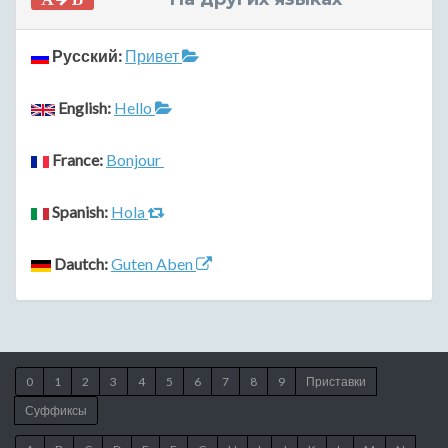
Русский:
Привет
English:
Hello
France:
Bonjour
Spanish:
Hola
Dautch:
Guten Aben
0
1
2
3
4
5
6
7
8
9
Приставки
Суффиксы