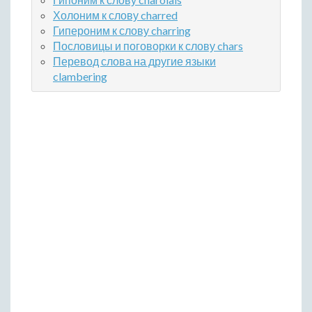
Холоним к слову charred
Гипероним к слову charring
Пословицы и поговорки к слову chars
Перевод слова на другие языки
clambering