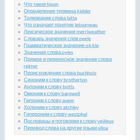
Что такое hixon
Определение термина kidder
Толкование слова latta
Что означает понятие letourneau
Лексическое значение merriweather
Словарь значения слов peele
Грамматическое значение pickle
Значение слова pyles
Прямое и переносное значение слова
reimer
Происхождение слова buchholz
Синоним к слову brotherton
Антоним к слову botts
Омоним к слову barnwell
Гипоним к слову auger
Холоним к слову atchley
Гипероним к слову westphal
Пословицы и поговорки к слову veilleux
Перевод слова на другие языки ulloa