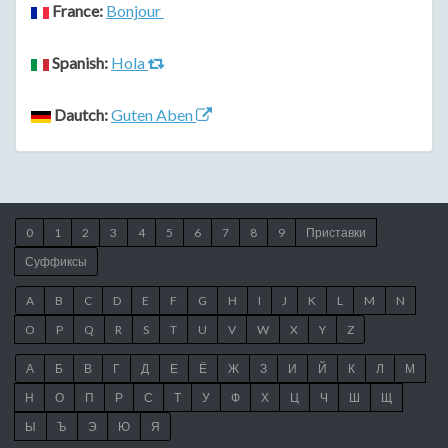
France:
Bonjour
Spanish:
Hola
Dautch:
Guten Aben
0
1
2
3
4
5
6
7
8
9
Приставки
Суффиксы
A
B
C
D
E
F
G
H
I
J
K
L
M
N
O
P
Q
R
S
T
U
V
W
X
Y
Z
А
Б
В
Г
Д
Е
Ё
Ж
З
И
Й
К
Л
М
Н
О
П
Р
С
Т
У
Ф
Х
Ц
Ч
Ш
Щ
Ы
Ъ
Э
Ю
Я