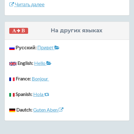
Читать далее
На других языках
Русский:
Привет
English:
Hello
France:
Bonjour
Spanish:
Hola
Dautch:
Guten Aben