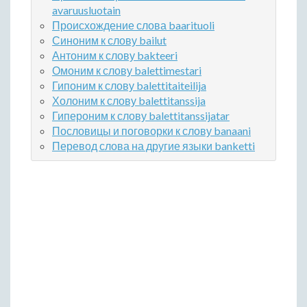
avaruusluotain
Происхождение слова baarituoli
Синоним к слову bailut
Антоним к слову bakteeri
Омоним к слову balettimestari
Гипоним к слову balettitaiteilija
Холоним к слову balettitanssija
Гипероним к слову balettitanssijatar
Пословицы и поговорки к слову banaani
Перевод слова на другие языки banketti