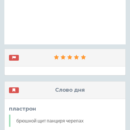
Слово дня
пластрон
брюшной щит панциря черепах