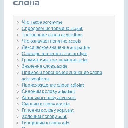
слова
Что такое acronyme
Определение термина acquit
Толкование слова acquisition
Что означает понятие acquis
Лексическое значение antipathie
Словарь значения слов acolyte
Грамматическое значение acier
Значение слова acide
Прямое и переносное значение слова
achromatisme
Происхождение слова adjoint
Синоним к слову adjudant
Антоним к слову anversois
Омоним к слову aoriste
Гипоним к слову adjuvant
Холоним к слову aout
Гипероним к слову adn