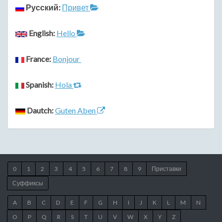
Русский:
Привет
English:
Hello
France:
Bonjour
Spanish:
Hola
Dautch:
Guten Aben
0
1
2
3
4
5
6
7
8
9
Приставки
Суффиксы
A
B
C
D
E
F
G
H
I
J
K
L
M
N
O
P
Q
R
S
T
U
V
W
X
Y
Z