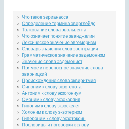
Что такое эврианасса
Определение термина эверглейдс
Толкование слова эвольвента
Что означает понятие эванджелин
Лексическое значение эвгемеризм
Словарь значения слов эвентрация
Грамматическое значение эвдемонизм
Значение слова эвдемонист
Прямое и переносное значение слова
эварницкий
Происхождение слова эквиритмия
Синоним к слову экзогенота
Антоним к слову экзогониум
Омоним к слову экзокарпия
Гипоним к слову экзоскелет
Холоним к слову экзотеризм
Гипероним к слову экзотоксин
Пословицы и поговорки к слову