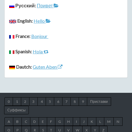
Русский:
Привет
English:
Hello
France:
Bonjour
Spanish:
Hola
Dautch:
Guten Aben
0
1
2
3
4
5
6
7
8
9
Приставки
Суффиксы
A
B
C
D
E
F
G
H
I
J
K
L
M
N
O
P
Q
R
S
T
U
V
W
X
Y
Z