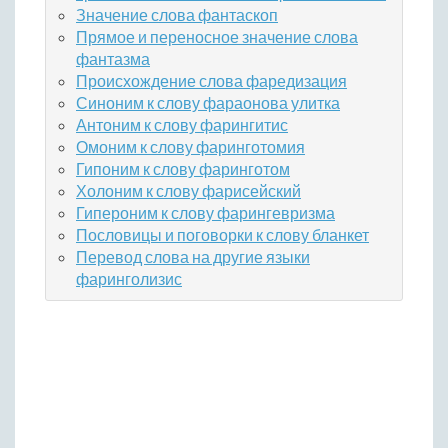
Значение слова фантаскоп
Прямое и переносное значение слова
фантазма
Происхождение слова фаредизация
Синоним к слову фараонова улитка
Антоним к слову фарингитис
Омоним к слову фаринготомия
Гипоним к слову фаринготом
Холоним к слову фарисейский
Гипероним к слову фарингевризма
Пословицы и поговорки к слову бланкет
Перевод слова на другие языки
фаринголизис