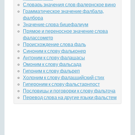
Словарь значения слов фалернское вино
Грамматическое значение фалбала,
фалбора
Значение слова бицефалиум
Прямое и переносное значение слова
фалассометр
Происхождение слова фаль
Синоним к слову фальконер
Антоним к слову фалашасы
Омоним к слову фальсада
Гипоним к слову фальреп
Холоним к слову фалаццийский стих
Гипероним к слову фальстарнпост
Пословицы и поговорки к слову фальточа
Перевод слова на другие языки фальстем