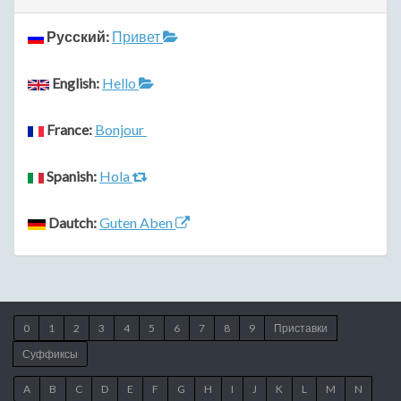
Русский:
Привет
English:
Hello
France:
Bonjour
Spanish:
Hola
Dautch:
Guten Aben
0
1
2
3
4
5
6
7
8
9
Приставки
Суффиксы
A
B
C
D
E
F
G
H
I
J
K
L
M
N