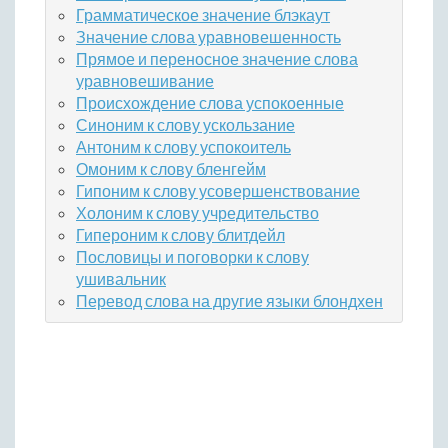
Грамматическое значение блэкаут
Значение слова уравновешенность
Прямое и переносное значение слова
уравновешивание
Происхождение слова успокоенные
Синоним к слову ускользание
Антоним к слову успокоитель
Омоним к слову бленгейм
Гипоним к слову усовершенствование
Холоним к слову учредительство
Гипероним к слову блитдейл
Пословицы и поговорки к слову
ушивальник
Перевод слова на другие языки блондхен