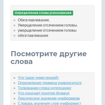
Определения слова усекновение
Обезглавливание.
Умерщвление отсечением головы.
умерщвление отсечением головы
обезглавливание
Посмотрите другие
слова
Что такое унмеглихкейт
Определение термина университатя
Толкование слова унтерхахинг
Что означает понятие блэквуд
Лексическое значение униформизм
Словарь значения слов униформист