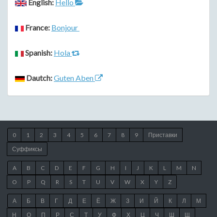
English:
Hello
France:
Bonjour
Spanish:
Hola
Dautch:
Guten Aben
0
1
2
3
4
5
6
7
8
9
Приставки
Суффиксы
A
B
C
D
E
F
G
H
I
J
K
L
M
N
O
P
Q
R
S
T
U
V
W
X
Y
Z
А
Б
В
Г
Д
Е
Ё
Ж
З
И
Й
К
Л
М
Н
О
П
Р
С
Т
У
Ф
Х
Ц
Ч
Ш
Щ