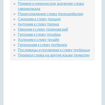
Прямое и переносное значение слова
гавриилиада
Происхождение слова трохоцефалия
Синоним к слову трошня
Антоним к слову трояна
Омоним к слову трояновский
Гипоним к слову труабан
Холоним к слову труайя
Гипероним к слову трубинер
Пословицы и поговорки к слову трубицын
Перевод слова на другие языки тауматин