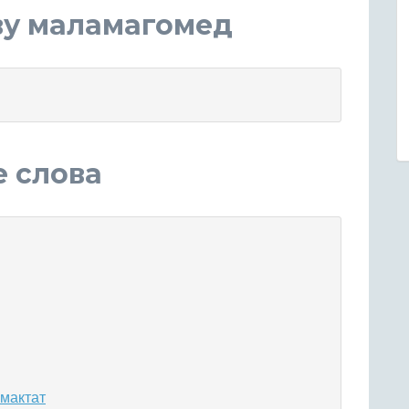
ву маламагомед
е слова
 мактат