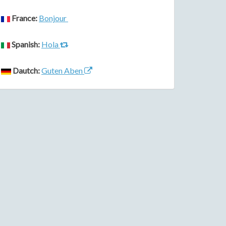
France:
Bonjour
Spanish:
Hola
Dautch:
Guten Aben