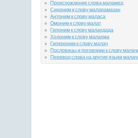
Происхождение слова маламед
Синоним к слову маларамазан
Антоним к слову маласа
Омоним к слову малат
Гипоним к слову малахдада
Холоним к слову малахма
Гипероним к слову малач
Пословицы и поговорки к слову малач
Перевод слова на другие языки мала