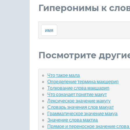
Гиперонимы к сло
имя
Посмотрите други
Что такое мала
Определение термина макшерип
Толкование слова макшарип
Что означает понятие макут
Лексическое значение макугу
Словарь значения слов макуат
Грамматическое значение макуа
Значение слова мактиа
Прямое и переносное значение слова