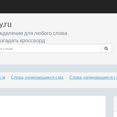
y.ru
еделение для любого слова
згадать кроссворд
с м
Слова, начинающиеся с ма
Слова, начинающиеся с