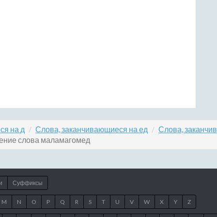
ся на д
Слова, заканчивающиеся на ед
Слова, заканчи
ение слова маламагомед
и
Суффиксы
M
N
O
P
Q
R
S
T
U
V
W
X
Y
Z