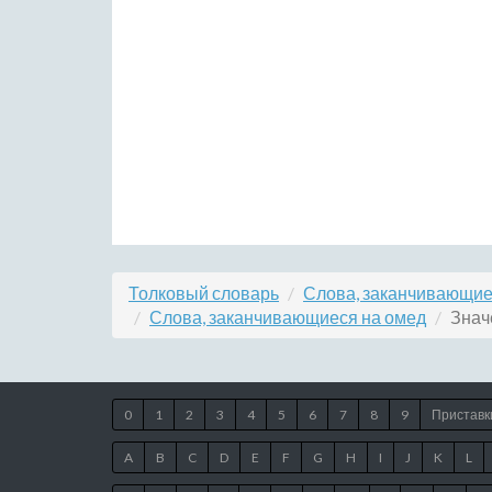
Толковый словарь
Слова, заканчивающие
Слова, заканчивающиеся на омед
Знач
0
1
2
3
4
5
6
7
8
9
Приставк
A
B
C
D
E
F
G
H
I
J
K
L