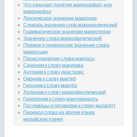
Что означает понятие макроцефал, или
макрокефал
Лексическое значение макрохир
Словарь значения слов макроколический
Грамматическое значение макротерии
Значение слова макрофилический
Прямое и переносное значение слова
макросции
Происхождение слова макуасы
Синоним к слову макукава
Антоним к слову диастазис
Омоним к слову мактеб
Гипоним к слову макуба
Холоним к слову макрофиллический
Гипероним к слову макулировать
Пословицы и поговорки к слову малагетт
Перевод слова на другие языки
малайское племя