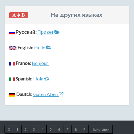
На других языках
Русский:
Привет
English:
Hello
France:
Bonjour
Spanish:
Hola
Dautch:
Guten Aben
0
1
2
3
4
5
6
7
8
9
Приставки