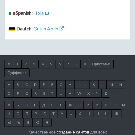
Spanish:
Hola
Dautch:
Guten Aben
0
1
2
3
4
5
6
7
8
9
Приставки
Суффиксы
A
B
C
D
E
F
G
H
I
J
K
L
M
N
O
P
Q
R
S
T
U
V
W
X
Y
Z
А
Б
В
Г
Д
Е
Ё
Ж
З
И
Й
К
Л
М
Н
О
П
Р
С
Т
У
Ф
Х
Ц
Ч
Ш
Щ
Ы
Ъ
Э
Ю
Я
Качественное
создание сайтов
для всех