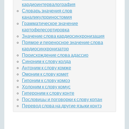
кардиоинтервалография
Словарь значения слов
каналикулориностомия
Грамматическое значение
картофелесортировка
Значение слова кардиосинхронизация
Прямое и переносное значение слова
кардиосинхронизатор
Происхождение слова адассио
Синоним к слову колда
Антоним к слову комже
Омоним к слову комет
Гипоним к слову комоэ
Холоним к слову комус
Гипероним к слову конте
Пословицы и поговорки к слову копан
Перевод слова на другие языки контэ