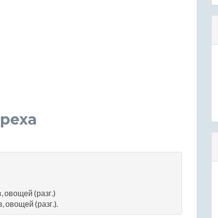
ареха
 овощей (разг.)
 овощей (разг.).