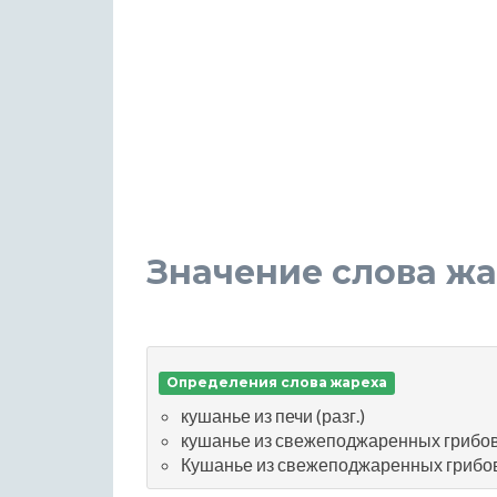
Значение слова ж
Определения слова жареха
кушанье из печи (разг.)
кушанье из свежеподжаренных грибов,
Кушанье из свежеподжаренных грибов,