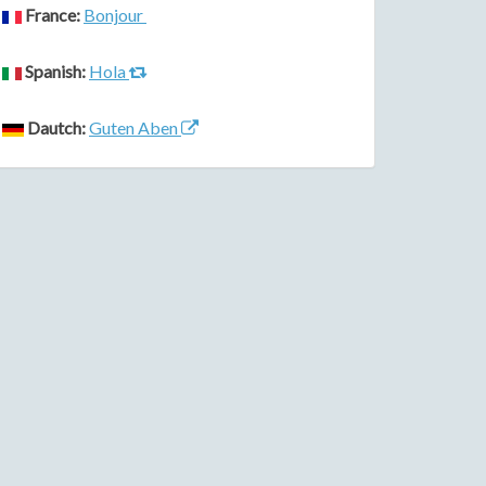
France:
Bonjour
Spanish:
Hola
Dautch:
Guten Aben