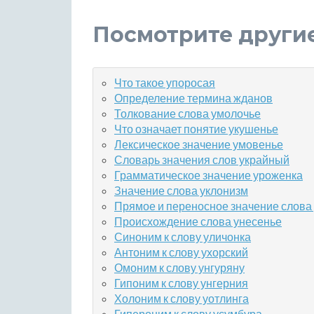
Посмотрите други
Что такое упоросая
Определение термина жданов
Толкование слова умолочье
Что означает понятие укушенье
Лексическое значение умовенье
Словарь значения слов украйный
Грамматическое значение уроженка
Значение слова уклонизм
Прямое и переносное значение слова
Происхождение слова унесенье
Синоним к слову уличонка
Антоним к слову ухорский
Омоним к слову унгуряну
Гипоним к слову унгерния
Холоним к слову уотлинга
Гипероним к слову усумбура