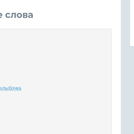
е слова
 улыбочка