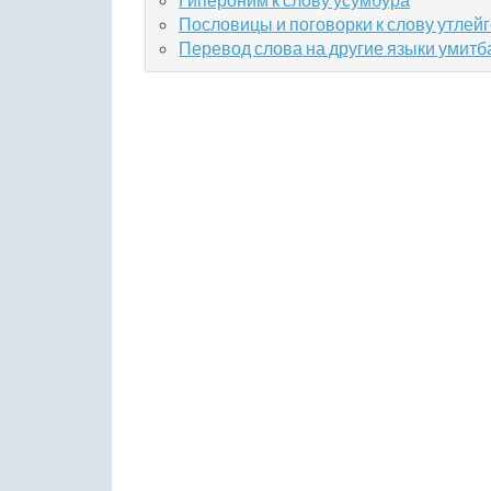
Пословицы и поговорки к слову утлей
Перевод слова на другие языки умитб