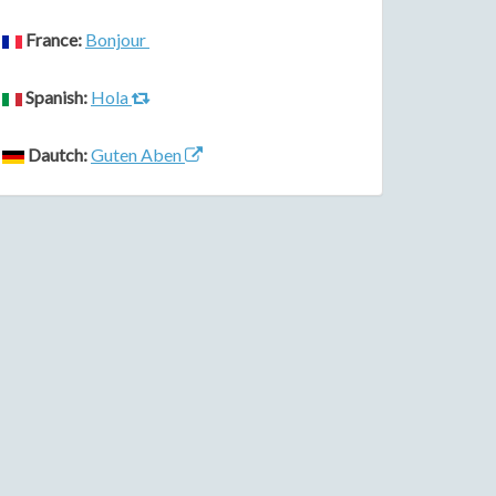
France:
Bonjour
Spanish:
Hola
Dautch:
Guten Aben