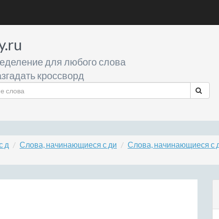
y.ru
еделение для любого слова
згадать кроссворд
с д
Слова, начинающиеся с ди
Слова, начинающиеся с 