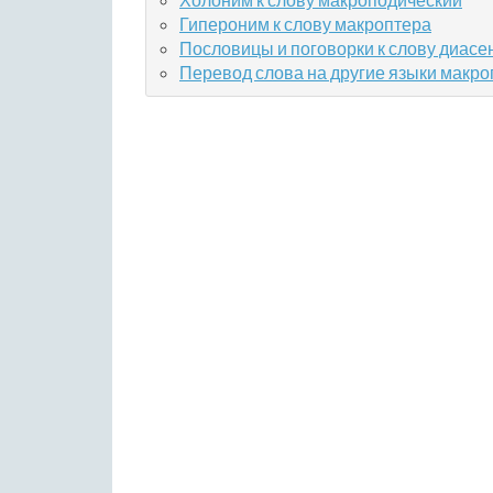
Гипероним к слову макроптера
Пословицы и поговорки к слову диасе
Перевод слова на другие языки макр