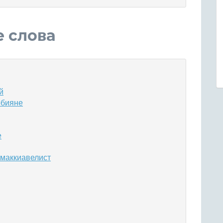
е слова
й
обияне
е
 маккиавелист