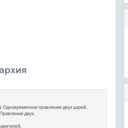
иархия
вляю). Одновременное правление двух царей.
о. Правление двух.
равителей.