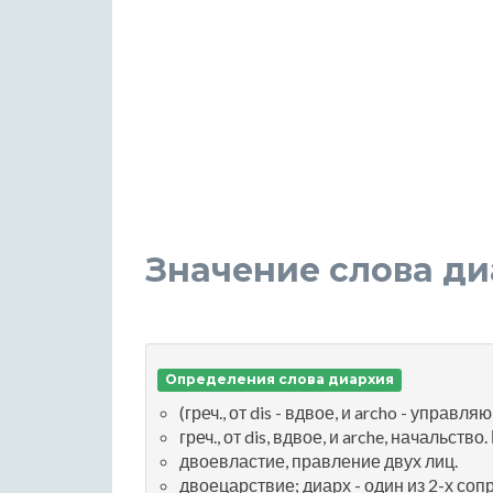
Значение слова д
Определения слова диархия
(греч., от dis - вдвое, и archo - упра
греч., от dis, вдвое, и arche, начальств
двоевластие, правление двух лиц.
двоецарствие; диарх - один из 2-х соп