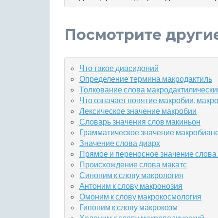
Посмотрите други
Что такое диасидоний
Определение термина макродактиль
Толкование слова макродактилически
Что означает понятие макробии, макр
Лексическое значение макробии
Словарь значения слов макиньон
Грамматическое значение макробиан
Значение слова диарх
Прямое и переносное значение слова
Происхождение слова макатс
Синоним к слову макрология
Антоним к слову макронозия
Омоним к слову макрокосмология
Гипоним к слову макрокозм
Холоним к слову макроподический