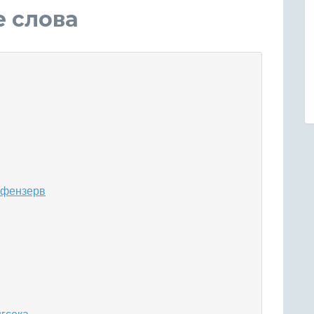
е слова
 фензерв
нгсека