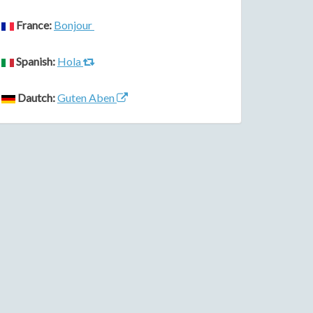
France:
Bonjour
Spanish:
Hola
Dautch:
Guten Aben