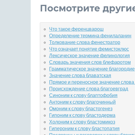
Посмотрите други
Что такое ференцварош
Определение термина фенилаланин
Толкование слова фенестратор
Что означает понятие фемистоклюс
Лексическое значение фелинология
Словарь значения слов блефаротом
Грамматическое значение благородие
Значение слова блаватская
Прямое и переносное значение слова
Происхождение слова благоевград
Синоним к слову блаптофобия
Антоним к слову благочинный
Омоним к слову бластогенез
Гипоним к слову бластодерма
Холоним к слову бластомикоз
Гипероним к слову бластопатия
Пословицы и поговорки к слову блеки