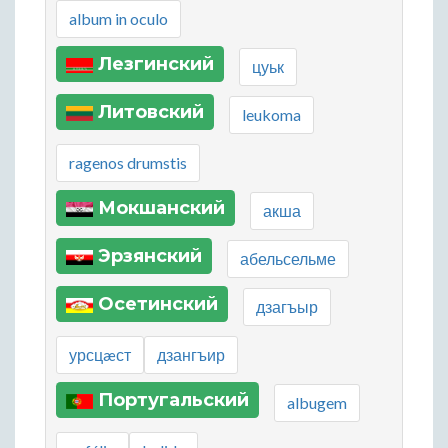
album in oculo
Лезгинский
цуьк
Литовский
leukoma
ragenos drumstis
Мокшанский
акша
Эрзянский
абельсельме
Осетинский
дзагъыр
урсцæст
дзангъир
Португальский
albugem