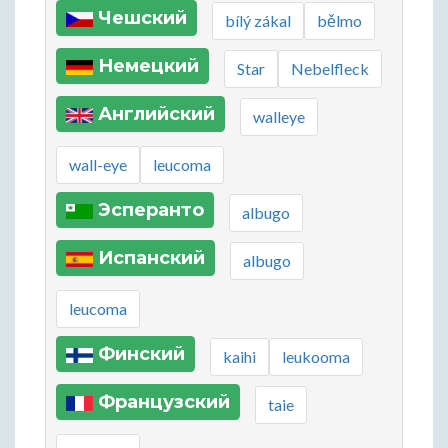
Чешский
bílý zákal
bělmo
Немецкий
Star
Nebelfleck
Английский
walleye
wall-eye
leucoma
Эсперанто
albugo
Испанский
albugo
leucoma
Финский
kaihi
leukooma
Французский
taie