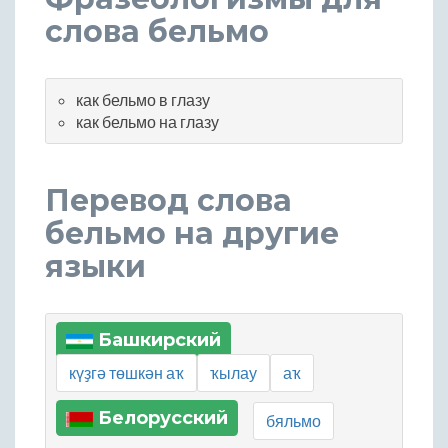
слова бельмо
как бельмо в глазу
как бельмо на глазу
Перевод слова
бельмо на другие
языки
Башкирский
күҙгә төшкән аҡ
ҡылау
аҡ
Белорусский
бяльмо