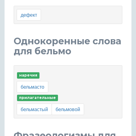
дефект
Однокоренные слова
для бельмо
наречия
бельмасто
прилагательные
бельмастый
бельмовой
Фразеологизмы для