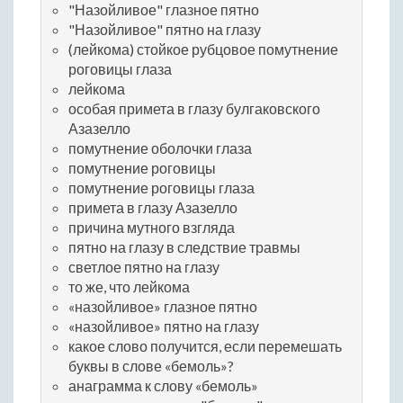
"Назойливое" глазное пятно
"Назойливое" пятно на глазу
(лейкома) стойкое рубцовое помутнение
роговицы глаза
лейкома
особая примета в глазу булгаковского
Азазелло
помутнение оболочки глаза
помутнение роговицы
помутнение роговицы глаза
примета в глазу Азазелло
причина мутного взгляда
пятно на глазу в следствие травмы
светлое пятно на глазу
то же, что лейкома
«назойливое» глазное пятно
«назойливое» пятно на глазу
какое слово получится, если перемешать
буквы в слове «бемоль»?
анаграмма к слову «бемоль»