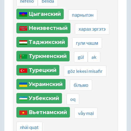
nefélio
belida
Цыганский
парныпэн
Неизвестный
харах эргэтэ
Таджикский
гули чашм
Туркменский
gül
ak
Турецкий
göz lekesi misafir
Украинский
більмо
Узбекский
oq
Вьетнамский
vảy mại
nhài quạt