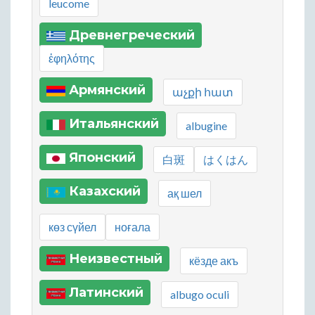
leucome
Древнегреческий
ἐφηλότης
Армянский
աչքի հատ
Итальянский
albugine
Японский
白斑
はくはん
Казахский
ақ шел
көз сүйел
ноғала
Неизвестный
кёзде акъ
Латинский
albugo oculi