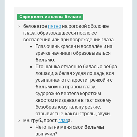
Определения слова бельмо
беловатое
пятно
на роговой оболочке
глаза, образовавшееся после её
воспаления или при повреждении глаза.
Глаз очень красен и воспалён и на
зрачке начинает образовываться
бельмо
.
Его шашка отчаянно билась о ребра
лошади, а белая худая лошадь, вся
усыпанная от старости гречкой и с
бельмом
на правом глазу,
судорожно вертела коротким
хвостом и издавала в такт своему
безобразному галопу резкие,
отрывистые, как выстрелы, звуки.
мн. груб., прост.
глаз
а.
Чего ты на меня свои
бельмы
выпучил?