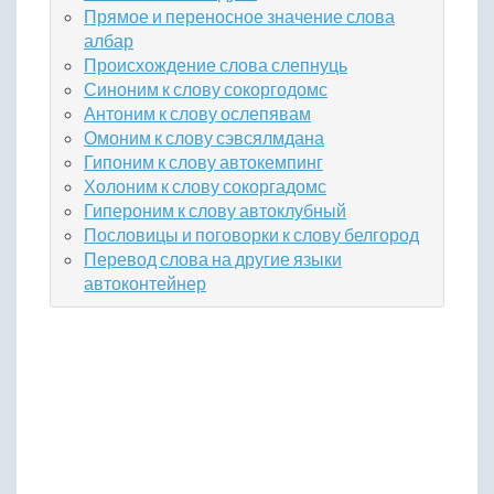
Прямое и переносное значение слова
албар
Происхождение слова слепнуць
Синоним к слову сокоргодомс
Антоним к слову ослепявам
Омоним к слову сэвсялмдана
Гипоним к слову автокемпинг
Холоним к слову сокоргадомс
Гипероним к слову автоклубный
Пословицы и поговорки к слову белгород
Перевод слова на другие языки
автоконтейнер