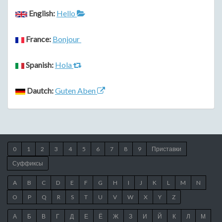
English:
Hello
France:
Bonjour
Spanish:
Hola
Dautch:
Guten Aben
0
1
2
3
4
5
6
7
8
9
Приставки
Суффиксы
A
B
C
D
E
F
G
H
I
J
K
L
M
N
O
P
Q
R
S
T
U
V
W
X
Y
Z
А
Б
В
Г
Д
Е
Ё
Ж
З
И
Й
К
Л
М